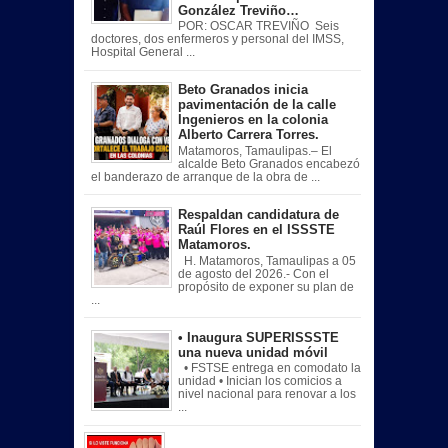
González Treviño…
POR: OSCAR TREVIÑO Seis
doctores, dos enfermeros y personal del IMSS,
Hospital General ...
Beto Granados inicia
pavimentación de la calle
Ingenieros en la colonia
Alberto Carrera Torres.
Matamoros, Tamaulipas.– El
alcalde Beto Granados encabezó
el banderazo de arranque de la obra de ...
Respaldan candidatura de
Raúl Flores en el ISSSTE
Matamoros.
H. Matamoros, Tamaulipas a 05
de agosto del 2026.- Con el
propósito de exponer su plan de
...
• Inaugura SUPERISSSTE
una nueva unidad móvil
• FSTSE entrega en comodato la
unidad • Inician los comicios a
nivel nacional para renovar a los
...