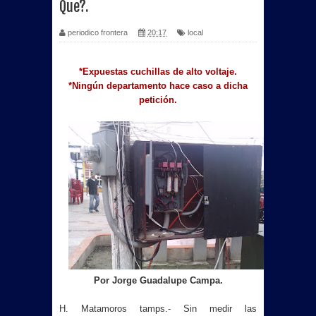
Que?.
periodico frontera
20:17
local
*Expuestas cuchillas de alto voltaje.
*Ningún departamento hace caso a dicha
petición.
Por Jorge Guadalupe Campa.
H. Matamoros tamps.- Sin medir las