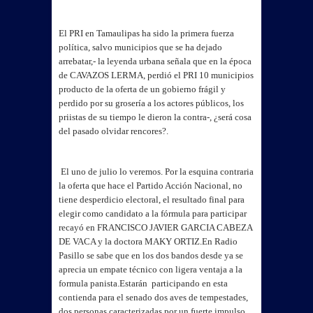
El PRI en Tamaulipas ha sido la primera fuerza
política, salvo municipios que se ha dejado
arrebatar,- la leyenda urbana señala que en la época
de CAVAZOS LERMA, perdió el PRI 10 municipios
producto de la oferta de un gobierno frágil y
perdido por su grosería a los actores públicos, los
priistas de su tiempo le dieron la contra-, ¿será cosa
del pasado olvidar rencores?.
El uno de julio lo veremos.
Por la esquina contraria
la oferta que hace el Partido Acción Nacional, no
tiene desperdicio electoral, el resultado final para
elegir como candidato a la fórmula para participar
recayó en FRANCISCO JAVIER GARCIA CABEZA
DE VACA y la doctora MAKY ORTIZ.
En Radio
Pasillo se sabe que en los dos bandos desde ya se
aprecia un empate técnico con ligera ventaja a la
formula panista.
Estarán participando en esta
contienda para el senado dos aves de tempestades,
dos personas caracterizadas por un fuerte impulso,