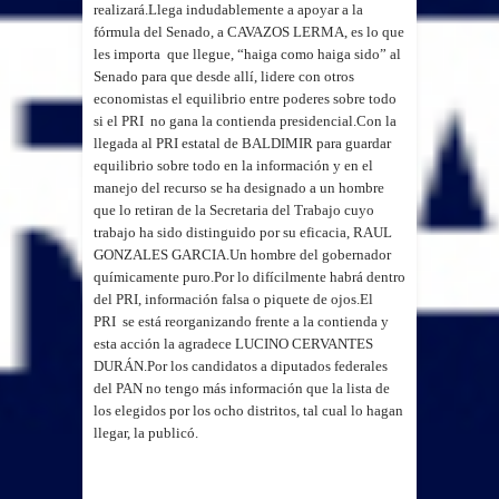
realizará.
Llega indudablemente a apoyar a la
fórmula del Senado, a CAVAZOS LERMA, es lo que
les importa que llegue, “haiga como haiga sido” al
Senado para que desde allí, lidere con otros
economistas el equilibrio entre poderes sobre todo
si el PRI no gana la contienda presidencial.
Con la
llegada al PRI estatal de BALDIMIR para guardar
equilibrio sobre todo en la información y en el
manejo del recurso se ha designado a un hombre
que lo retiran de la Secretaria del Trabajo cuyo
trabajo ha sido distinguido por su eficacia, RAUL
GONZALES GARCIA.
Un hombre del gobernador
químicamente puro.
Por lo difícilmente habrá dentro
del PRI, información falsa o piquete de ojos.
El
PRI se está reorganizando frente a la contienda y
esta acción la agradece LUCINO CERVANTES
DURÁN.
Por los candidatos a diputados federales
del PAN no tengo más información que la lista de
los elegidos por los ocho distritos, tal cual lo hagan
llegar, la publicó.