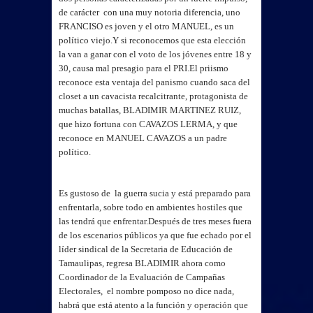
de carácter con una muy notoria diferencia, uno
FRANCISO es joven y el otro MANUEL, es un
político viejo.
Y si reconocemos que esta elección
la van a ganar con el voto de los jóvenes entre 18 y
30, causa mal presagio para el PRI.
El priismo
reconoce esta ventaja del panismo cuando saca del
closet a un cavacista recalcitrante, protagonista de
muchas batallas, BLADIMIR MARTINEZ RUIZ,
que hizo fortuna con CAVAZOS LERMA, y que
reconoce en MANUEL CAVAZOS a un padre
político.
Es gustoso de la guerra sucia y está preparado para
enfrentarla, sobre todo en ambientes hostiles que
las tendrá que enfrentar.
Después de tres meses fuera
de los escenarios públicos ya que fue echado por el
líder sindical de la Secretaria de Educación de
Tamaulipas, regresa BLADIMIR ahora como
Coordinador de la Evaluación de Campañas
Electorales, el nombre pomposo no dice nada,
habrá que está atento a la función y operación que