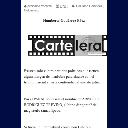
periodico frontera
12:26
Columna Cartelera
,
Columnas.
Humberto Gutiérrez Páez
Existen solo cuatro partidos políticos que tienen
algún margen de maniobra para alzarse con el
triunfo parcial en esta contienda del uno de julio.
Por el PANAL sobresale el nombre de ARNULFO
RODRIGUEZ TREVIÑO, ¿líder o dirigente? del
magisterio tamaulipeco.
Si fuera un líder natural como Don Gato y su