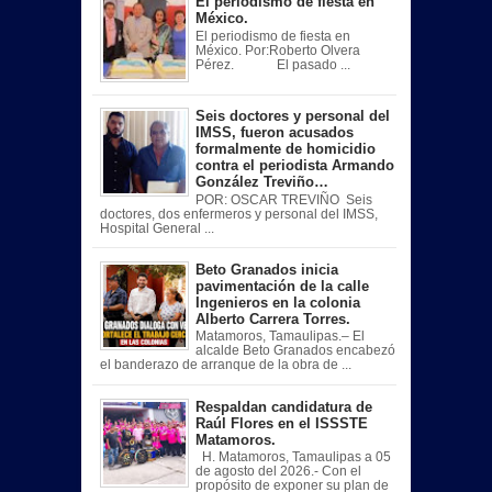
El periodismo de fiesta en
México.
El periodismo de fiesta en
México. Por:Roberto Olvera
Pérez. El pasado ...
Seis doctores y personal del
IMSS, fueron acusados
formalmente de homicidio
contra el periodista Armando
González Treviño…
POR: OSCAR TREVIÑO Seis
doctores, dos enfermeros y personal del IMSS,
Hospital General ...
Beto Granados inicia
pavimentación de la calle
Ingenieros en la colonia
Alberto Carrera Torres.
Matamoros, Tamaulipas.– El
alcalde Beto Granados encabezó
el banderazo de arranque de la obra de ...
Respaldan candidatura de
Raúl Flores en el ISSSTE
Matamoros.
H. Matamoros, Tamaulipas a 05
de agosto del 2026.- Con el
propósito de exponer su plan de