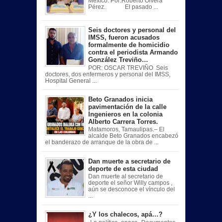
México. Por:Roberto Olvera
Pérez. El pasado ...
Seis doctores y personal del
IMSS, fueron acusados
formalmente de homicidio
contra el periodista Armando
González Treviño…
POR: OSCAR TREVIÑO Seis
doctores, dos enfermeros y personal del IMSS,
Hospital General ...
Beto Granados inicia
pavimentación de la calle
Ingenieros en la colonia
Alberto Carrera Torres.
Matamoros, Tamaulipas.– El
alcalde Beto Granados encabezó
el banderazo de arranque de la obra de ...
Dan muerte a secretario de
deporte de esta ciudad
Dan muerte al secretario de
deporte el señor Willy campos ,
aún se desconoce el vínculo del
...
¿Y los chalecos, apá…?